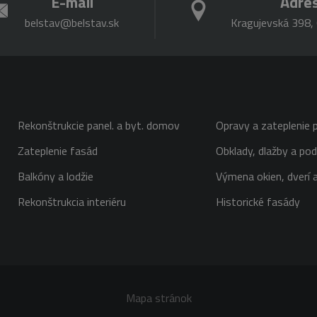
E-mail
Adre
belstav@belstav.sk
Kragujevská 398, 
Rekonštrukcie panel. a byt. domov
Opravy a zateplenie p
Zateplenie fasád
Obklady, dlažby a pod
Balkóny a lodžie
Výmena okien, dverí a
Rekonštrukcia interiéru
Historické fasády
Mapa stránok