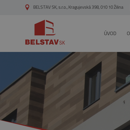
skip to main content
BELSTAV SK, s.r.o., Kragujevská 398, 010 10 Žilina
ÚVOD
O