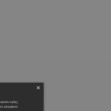
×
ívaním našej
imi zásadami