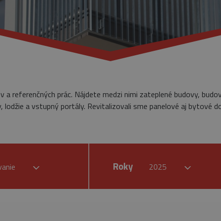
ov a referenčných prác. Nájdete medzi nimi zateplené budovy, budo
 lodžie a vstupný portály. Revitalizovali sme panelové aj bytové d
Roky
vanie
2025