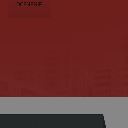
OCENENIE
znamná aktualizácia
ie sa používa na odlíšenie
s a používa sa na
fikátora klienta. Je
zenie).
návštevníkoch, reláciách a
ktorú vlastní spoločnosť
a zobrazovať vám
jedinečnú hodnotu pre
ránky.
ovanie zobrazení vložených
referencie používateľov
iež určiť, či návštevník
zhrania Youtube.