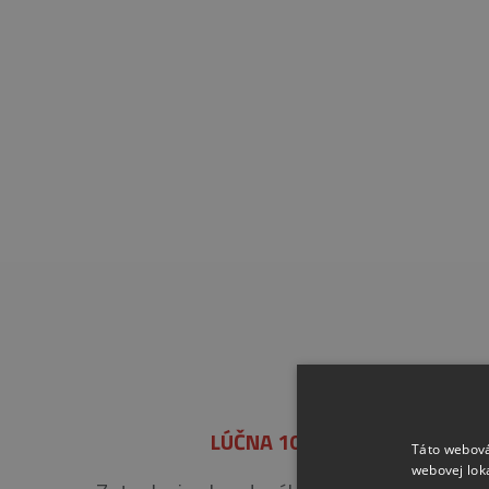
LÚČNA 1014, BYTČA
Táto webová
webovej lok