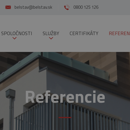
belstav@belstav.sk
0800 125 126
 SPOLOČNOSTI
SLUŽBY
CERTIFIKÁTY
REFEREN
Referencie