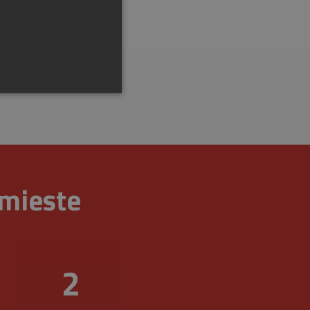
 mieste
ráva účtu. Webová lokalita
na zapamätanie predvolieb
é, aby banner cookies
3
r cookie (_GRECAPTCHA)