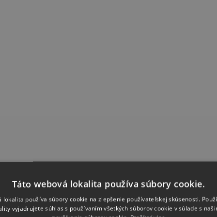
Táto webová lokalita používa súbory cookie.
DRUŽSTEVNÁ 1080/4, BYTČA
 lokalita používa súbory cookie na zlepšenie používateľskej skúsenosti. Použ
ality vyjadrujete súhlas s používaním všetkých súborov cookie v súlade s naš