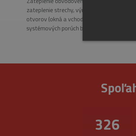
Zateplenie obvodového plášťa a stropu 1. 
zateplenie strechy, výmena výplní stavebn
otvorov (okná a vchodové dvere), odstráne
systémových porúch balkónov, ostatné prá
Spoľah
Nevyhnutne potrebné súbory 
sa nedá správne používať b
Pr
Meno
D
CookieScriptConsent
Co
ww
377
_GRECAPTCHA
Go
ww