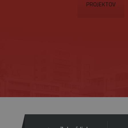
PROJEKTOV
Provider
/
Upl
Meno
Doména
pla
Meno
_ga
1 
Google
me
_gat_gtag_UA_16498929_4
LLC
.belstav.sk
NID
_gid
1
Google
LLC
.belstav.sk
YSC
VISITOR_INFO1_LIVE