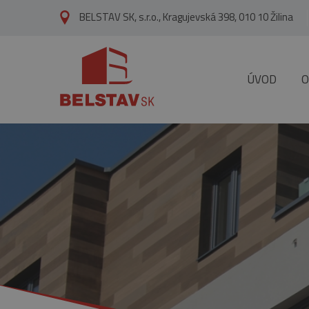
skip to main content
BELSTAV SK, s.r.o., Kragujevská 398, 010 10 Žilina
ÚVOD
O