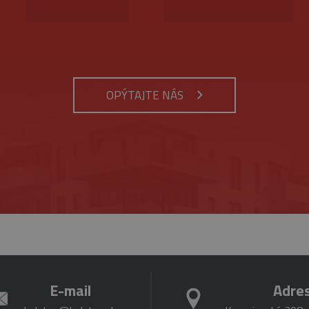
ynutie
Opis
tnosti
Provider
/
Uplynutie
Opis
Doména
platnosti
rok 1
Tento názov súboru cookie je spojený s Google Universal Analytics - čo je vý
siac
bežnejšie používanej analytickej služby spoločnosti Google. Tento súbor cook
.belstav.sk
1 minúta
Tento súbor cookie je súčasťou služby Google Analytic
OPÝTAJTE NÁS
jedinečných používateľov priradením náhodne vygenerovaného čísla ako identi
obmedzenie požiadaviek (miera požiadaviek na obmed
zahrnutá v každej požiadavke na stránku na webe a slúži na výpočet údajov o 
kampaniach pre analytické prehľady webových stránok.
6
Tento súbor cookie nastavuje spoločnosť DoubleClick (
Google LLC
mesiacov
Google), aby pomohla vytvoriť profil vašich záujmov 
.google.com
 deň
Tento súbor cookie nastavuje služba Google Analytics. Ukladá a aktualizuje 
relevantné reklamy na iných webových stránkach.
každú navštívenú stránku a používa sa na počítanie a sledovanie zobrazení st
Cookies
Tento súbor cookie nastavuje služba YouTube na sled
Google LLC
relácie
videí.
.youtube.com
5
Tento súbor cookie nastavuje Youtube, aby sledoval p
Google LLC
mesiacov
pre videá Youtube vložené do webových stránok. Môže t
.youtube.com
4 týždne
webových stránok používa novú alebo starú verziu ro
E-mail
Adre