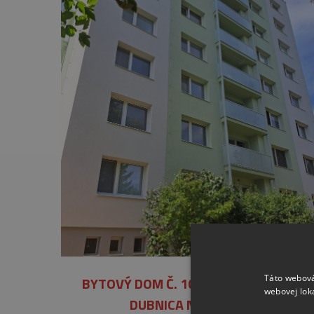
Táto webová
BYTOVÝ DOM Č. 1092/73 POD HÁJOM,
webovej lok
DUBNICA NAD VÁHOM