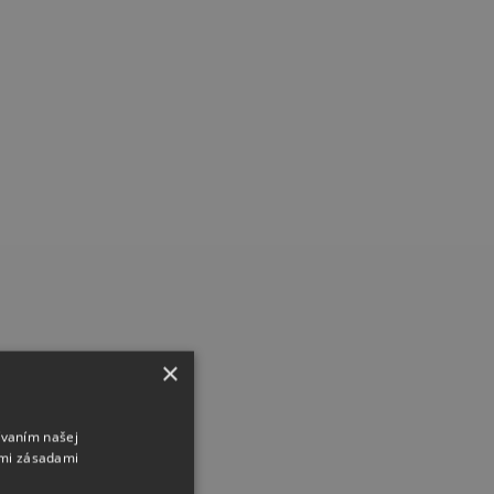
×
ívaním našej
imi zásadami