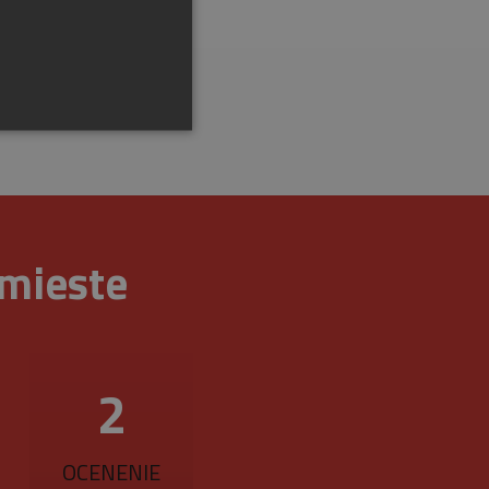
 mieste
ráva účtu. Webová lokalita
na zapamätanie predvolieb
3
é, aby banner cookies
r cookie (_GRECAPTCHA)
OCENENIE