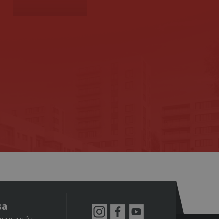
znamná aktualizácia
ie sa používa na odlíšenie
s a používa sa na
fikátora klienta. Je
zenie).
návštevníkoch, reláciách a
ktorú vlastní spoločnosť
a zobrazovať vám
jedinečnú hodnotu pre
ránky.
ovanie zobrazení vložených
referencie používateľov
iež určiť, či návštevník
zhrania Youtube.
sa