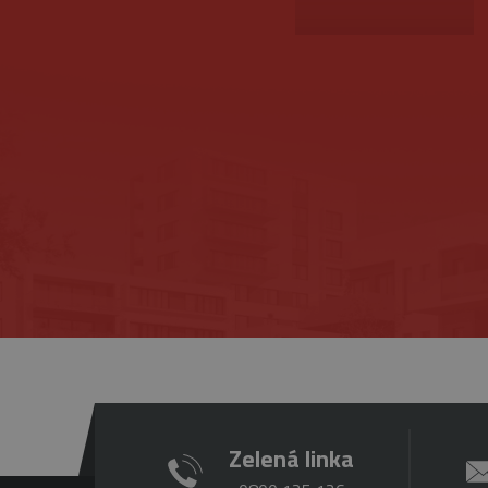
Provider
/
Upl
Meno
Doména
pla
Meno
_ga
1 
Google
me
_gat_gtag_UA_16498929_4
LLC
.belstav.sk
NID
_gid
1
Google
LLC
.belstav.sk
YSC
VISITOR_INFO1_LIVE
Zelená linka