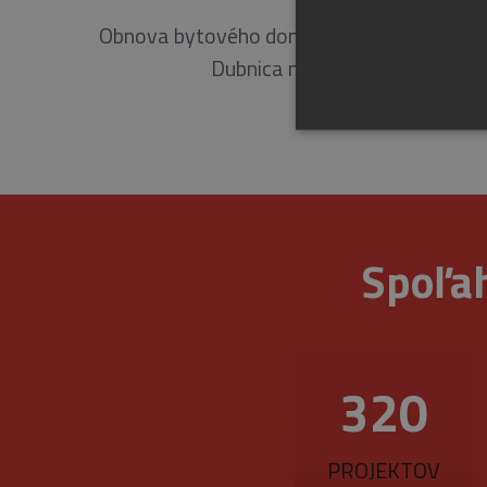
Obnova bytového domu 1092/73 Pod hájo
Dubnica nad Váhom.
Spoľah
Nevyhnutne potrebné súbory 
sa nedá správne používať b
Pr
Meno
D
CookieScriptConsent
377
Co
ww
_GRECAPTCHA
Go
ww
PROJEKTOV