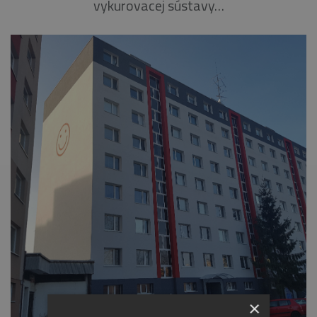
vykurovacej sústavy…
×