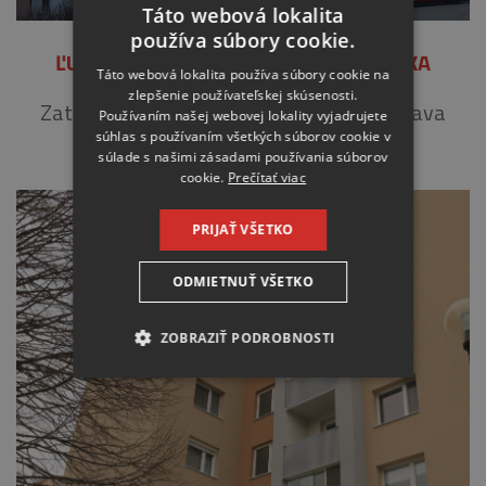
Táto webová lokalita
používa súbory cookie.
ĽUBOVNIANSKA 16-18, BA – PETRŽALKA
Táto webová lokalita používa súbory cookie na
zlepšenie používateľskej skúsenosti.
Zateplenie fasády. Zateplenie loggií a úprava
Používaním našej webovej lokality vyjadrujete
súhlas s používaním všetkých súborov cookie v
zábradlí. Výmena podláh loggií.
súlade s našimi zásadami používania súborov
cookie.
Prečítať viac
PRIJAŤ VŠETKO
ODMIETNUŤ VŠETKO
ZOBRAZIŤ PODROBNOSTI
NEVYHNUTNE
ANALYTICKÉ