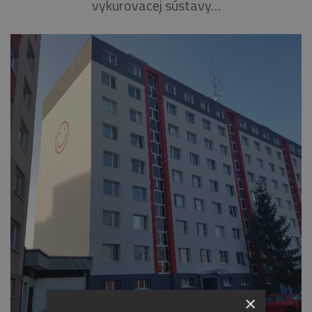
vykurovacej sústavy…
×