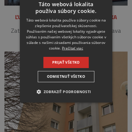
Táto webová lokalita
používa súbory cookie.
ĽUBOVNIANSKA 16-18, BA – PETRŽALKA
Táto webová lokalita používa súbory cookie na
zlepšenie používateľskej skúsenosti.
Zateplenie fasády. Zateplenie loggií a úprava
Používaním našej webovej lokality vyjadrujete
súhlas s používaním všetkých súborov cookie v
zábradlí. Výmena podláh loggií.
súlade s našimi zásadami používania súborov
cookie.
Prečítať viac
PRIJAŤ VŠETKO
ODMIETNUŤ VŠETKO
ZOBRAZIŤ PODROBNOSTI
NEVYHNUTNE
ANALYTICKÉ