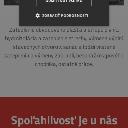
ODMIETNUŤ VŠETKO
ADAMA TRAJANA 8, PIEŠŤANY
ZOBRAZIŤ PODROBNOSTI
Zateplenie obvodového plášťa a stropu pivníc,
NEVYHNUTNE
hydroizolácia a zateplenie strechy, výmena výplní
ANALYTICKÉ
stavebných otvorov, sanácia lodžií vrátane
zateplenia a výmeny zábradlí, betonáž okapového
MARKETINGOVÉ
chodníka, ostatné práce.
Nevyhnutne
Analytické
Marketingové
Nevyhnutne potrebné súbory cookie umožňujú
základné funkcie webovej lokality, ako
prihlásenie používateľa a správa účtu. Webová
Spoľahlivosť je u nás
lokalita sa nedá správne používať bez
nevyhnutne potrebných súborov cookie.
Provider
/
Uplynutie