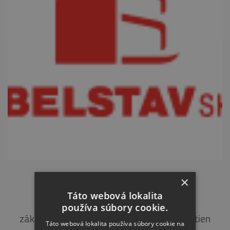
HOLLÉHO 198/45, RAJEC
×
Táto webová lokalita
Zateplenie obvodového plášťa a časti
používa súbory cookie.
základových pásov, zateplenie bočných stien
Táto webová lokalita používa súbory cookie na