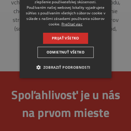
vchodu a od pivníc, zateplenie stropu vchodu,
zlepšenie používateľskej skúsenosti.
Používaním našej webovej lokality vyjadrujete
chodieb a pivníc, hydroizolácia a zateplenie
súhlas s používaním všetkých súborov cookie v
strechy, výmena výplní stavebných otvorov
súlade s našimi zásadami používania súborov
cookie.
Prečítať viac
(schodiskové a pivničné okná), bleskozvod,
okapový chodník, ostatné práce.
PRIJAŤ VŠETKO
ODMIETNUŤ VŠETKO
ZOBRAZIŤ PODROBNOSTI
NEVYHNUTNE
Spoľahlivosť je u nás
ANALYTICKÉ
na prvom mieste
MARKETINGOVÉ