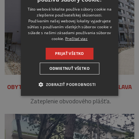
Táto webová lokalita používa súbory cookie na
zlepšenie používateľskej skúsenosti.
Používaním našej webovej lokality vyjadrujete
súhlas s používaním všetkých súborov cookie v
súlade s našimi zásadami používania súborov
cookie.
Prečítať viac
PRIJAŤ VŠETKO
ODMIETNUŤ VŠETKO
OBYTNÝ SÚBOR MALÉ KRASŇANY, BRATISLAVA
ZOBRAZIŤ PODROBNOSTI
NEVYHNUTNE
Zateplenie obvodového plášťa.
ANALYTICKÉ
MARKETINGOVÉ