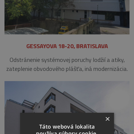
GESSAYOVA 18-20, BRATISLAVA
Odstránenie systémovej poruchy lodžií a atiky,
zateplenie obvodového plášťa, iná modernizácia.
×
Táto webová lokalita
používa súbory cookie.