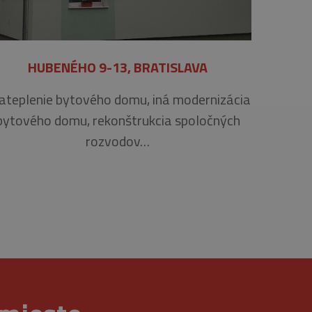
HUBENÉHO 9-13, BRATISLAVA
ráva účtu. Webová lokalita
teplenie bytového domu, iná modernizácia
bytového domu, rekonštrukcia spoločných
rozvodov…
na zapamätanie predvolieb
é, aby banner cookies
r cookie (_GRECAPTCHA)
znamná aktualizácia
ie sa používa na odlíšenie
s a používa sa na