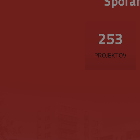
Spoľah
.belstav.sk
NID
_gid
1
Google
LLC
377
.belstav.sk
YSC
VISITOR_INFO1_LIVE
PROJEKTOV