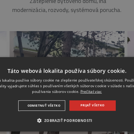
Zateplenie bytového domu, iná
modernizácia, rozvody, systémová porucha.
Táto webová lokalita používa súbory cookie.
 lokalita používa súbory cookie na zlepšenie používateľskej skúsenosti. Použ
ality vyjadrujete súhlas s používaním všetkých súborov cookie v súlade s naš
používania súborov cookie.
Prečítať viac
PRIJAŤ VŠETKO
ODMIETNUŤ VŠETKO
ZOBRAZIŤ PODROBNOSTI
NEVYHNUTNE
ANALYTICKÉ
MARKETINGOVÉ