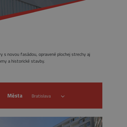
vy s novou fasádou, opravené plochej strechy aj
omy a historické stavby.
Města
Bratislava