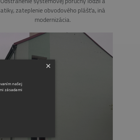
Odstránenie systémovej poruchy lodžií a
atiky, zateplenie obvodového plášťa, iná
modernizácia.
×
ívaním našej
imi zásadami