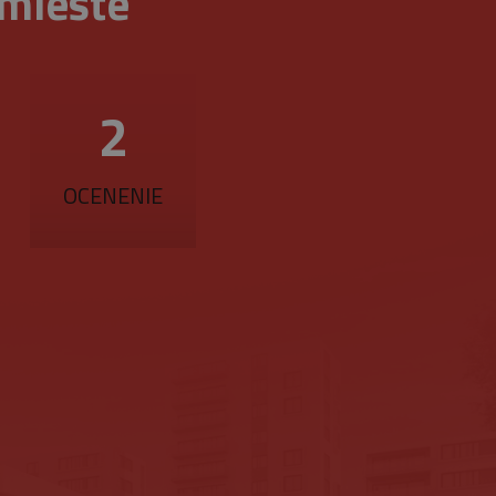
 mieste
fikátora klienta. Je
zenie).
návštevníkoch, reláciách a
ktorú vlastní spoločnosť
a zobrazovať vám
jedinečnú hodnotu pre
ránky.
3
ovanie zobrazení vložených
referencie používateľov
iež určiť, či návštevník
zhrania Youtube.
OCENENIE