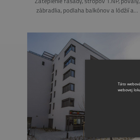
Zateplenie fasády, stropov 1.NP, povaly,
zábradlia, podlaha balkónov a lódžií a…
Táto webová
webovej lok