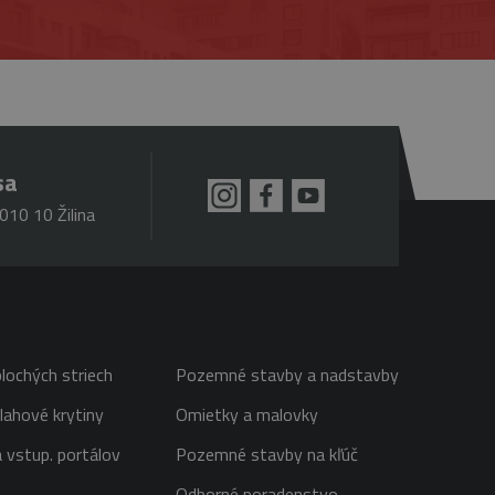
sa
010 10 Žilina
lochých striech
Pozemné stavby a nadstavby
lahové krytiny
Omietky a malovky
 vstup. portálov
Pozemné stavby na kľúč
Odborné poradenstvo