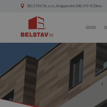
skip to main content
BELSTAV SK, s.r.o., Kragujevská 398, 010 10 Žilina
ÚVOD
O