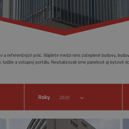
ov a referenčných prác. Nájdete medzi nimi zateplené budovy, budo
 lodžie a vstupný portály. Revitalizovali sme panelové aj bytové d
Roky
2020