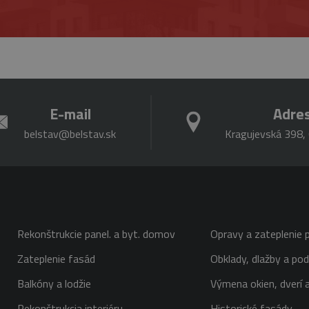
E-mail
Adre
belstav@belstav.sk
Kragujevská 398, 
Rekonštrukcie panel. a byt. domov
Opravy a zateplenie p
Zateplenie fasád
Obklady, dlažby a pod
Balkóny a lodžie
Výmena okien, dverí a
Rekonštrukcia interiéru
Historické fasády