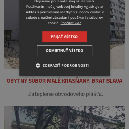
zlepšenie používateľskej skúsenosti.
Používaním našej webovej lokality vyjadrujete
súhlas s používaním všetkých súborov cookie v
súlade s našimi zásadami používania súborov
cookie.
Prečítať viac
PRIJAŤ VŠETKO
ODMIETNUŤ VŠETKO
ZOBRAZIŤ PODROBNOSTI
NEVYHNUTNE
OBYTNÝ SÚBOR MALÉ KRASŇANY, BRATISLAVA
Zateplenie obvodového plášťa.
ANALYTICKÉ
MARKETINGOVÉ