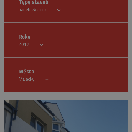
Typy staveb
panelový dom
Roky
2017
Města
Malacky