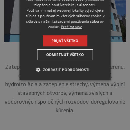
zlepšenie používateľskej skúsenosti.
Používaním našej webovej lokality vyjadrujete
súhlas s používaním všetkých súborov cookie v
súlade s našimi zásadami používania súborov
cookie.
Prečítať viac
PRIJAŤ VŠETKO
MALOVANÉHO 1-3, MALACKY
ODMIETNUŤ VŠETKO
Zateplenie obvodového plášťa a stropu suterénu,
ZOBRAZIŤ PODROBNOSTI
odstránenie systémovej poruchy lodžií,
hydroizolácia a zateplenie strechy, výmena výplní
NEVYHNUTNE
stavebných otvorov, výmena zvislých a
ANALYTICKÉ
vodorovných spoločných rozvodov, doregulovanie
kúrenia.
MARKETINGOVÉ