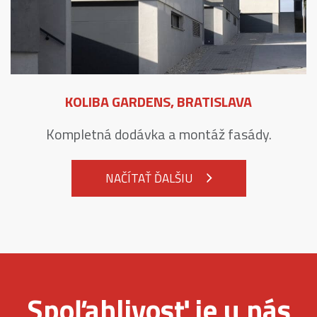
KOLIBA GARDENS, BRATISLAVA
Kompletná dodávka a montáž fasády.
NAČÍTAŤ ĎALŠIU
Spoľahlivosť je u nás