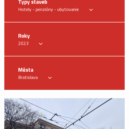
Typy staveb
Hotely - penzióny - ubytovanie
Roky
2023
Města
Bratislava