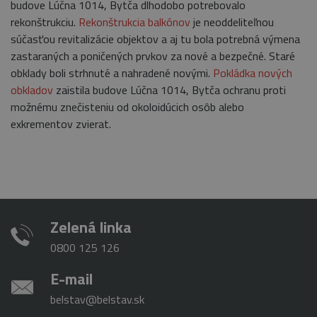
budove Lúčna 1014, Bytča dlhodobo potrebovalo
Nevyhnutne potrebné súbory cookie umožňujú
rekonštrukciu.
Rekonštrukcia balkónov
je neoddeliteľnou
základné funkcie webovej lokality, ako
súčasťou revitalizácie objektov a aj tu bola potrebná výmena
prihlásenie používateľa a správa účtu. Webová
lokalita sa nedá správne používať bez
zastaraných a poničených prvkov za nové a bezpečné. Staré
nevyhnutne potrebných súborov cookie.
obklady boli strhnuté a nahradené novými.
Pokládka nových
Provider
/
Uplynutie
obkladov
zaistila budove Lúčna 1014, Bytča ochranu proti
Meno
Opis
Doména
platnosti
možnému znečisteniu od okoloidúcich osôb alebo
CookieScriptConsent
4 týždne
Tento s
CookieScript
exkrementov zvierat.
2 dni
cookie 
www.belstav.sk
služba C
Script.c
zapamät
predvol
súhlasu 
súbormi
návštevn
Je nevy
aby ban
Zelená linka
cookies
Cookie-
Script.c
0800 125 126
fungova
správne.
E-mail
_GRECAPTCHA
5
Google
Google LLC
mesiacov
reCAPT
www.google.com
belstav@belstav.sk
3 týždne
nastaví p
vykonan