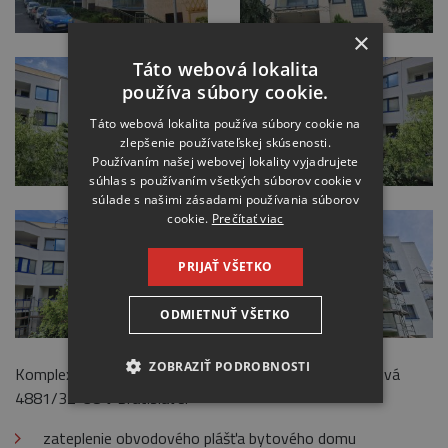
×
Táto webová lokalita
používa súbory cookie.
Táto webová lokalita používa súbory cookie na
zlepšenie používateľskej skúsenosti.
Používaním našej webovej lokality vyjadrujete
súhlas s používaním všetkých súborov cookie v
súlade s našimi zásadami používania súborov
cookie.
Prečítať viac
PRIJAŤ VŠETKO
ODMIETNUŤ VŠETKO
ZOBRAZIŤ PODROBNOSTI
Komplexná obnova bytového domu na ulici Martinengová
4881/32-38 v Bratislave.
NEVYHNUTNE
zateplenie obvodového plášťa bytového domu