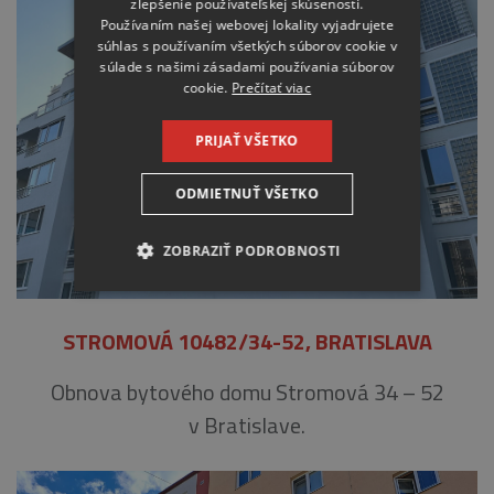
zlepšenie používateľskej skúsenosti.
Používaním našej webovej lokality vyjadrujete
súhlas s používaním všetkých súborov cookie v
súlade s našimi zásadami používania súborov
cookie.
Prečítať viac
PRIJAŤ VŠETKO
ODMIETNUŤ VŠETKO
ZOBRAZIŤ PODROBNOSTI
NEVYHNUTNE
STROMOVÁ 10482/34-52, BRATISLAVA
ANALYTICKÉ
Obnova bytového domu Stromová 34 – 52
MARKETINGOVÉ
v Bratislave.