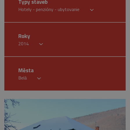
Typy staveb
Hotely - penzióny - ubytovanie
Roky
2014
Města
Belá