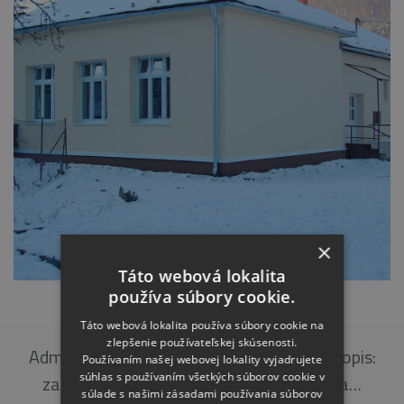
×
Táto webová lokalita
používa súbory cookie.
ZŠ UMELECKÁ, BELÁ
Táto webová lokalita používa súbory cookie na
zlepšenie používateľskej skúsenosti.
Admin. budova Objednávateľ: Obec Belá Popis:
Používaním našej webovej lokality vyjadrujete
súhlas s používaním všetkých súborov cookie v
zateplenie obvodového plášťa a výmena…
súlade s našimi zásadami používania súborov