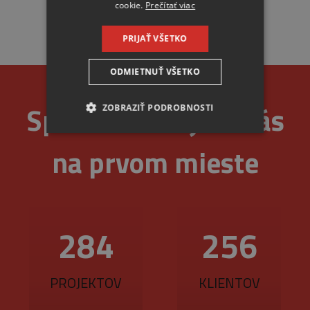
cookie.
Prečítať viac
PRIJAŤ VŠETKO
ODMIETNUŤ VŠETKO
Spoľahlivosť je u nás
ZOBRAZIŤ PODROBNOSTI
NEVYHNUTNE
na prvom mieste
ANALYTICKÉ
MARKETINGOVÉ
355
320
Nevyhnutne
Analytické
PROJEKTOV
KLIENTOV
Marketingové