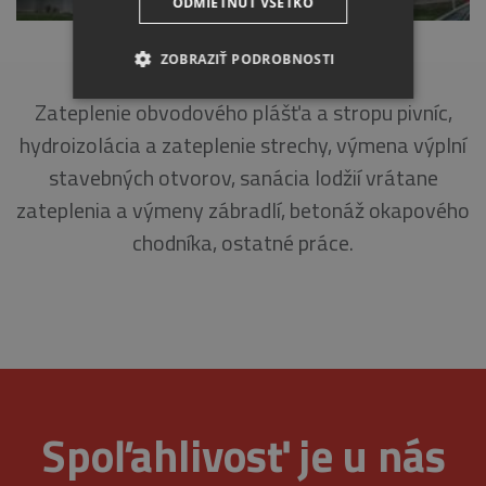
ODMIETNUŤ VŠETKO
ADAMA TRAJANA 8, PIEŠŤANY
ZOBRAZIŤ PODROBNOSTI
Zateplenie obvodového plášťa a stropu pivníc,
NEVYHNUTNE
hydroizolácia a zateplenie strechy, výmena výplní
ANALYTICKÉ
stavebných otvorov, sanácia lodžií vrátane
zateplenia a výmeny zábradlí, betonáž okapového
MARKETINGOVÉ
chodníka, ostatné práce.
Nevyhnutne
Analytické
Marketingové
Nevyhnutne potrebné súbory cookie umožňujú
základné funkcie webovej lokality, ako
prihlásenie používateľa a správa účtu. Webová
Spoľahlivosť je u nás
lokalita sa nedá správne používať bez
nevyhnutne potrebných súborov cookie.
Provider
/
Uplynutie