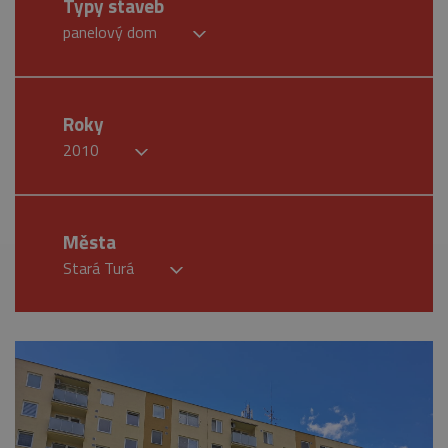
Typy staveb
panelový dom
Roky
2010
Města
Stará Turá