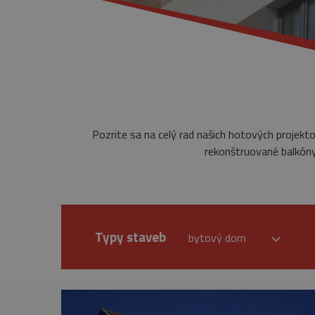
Pozrite sa na celý rad našich hotových projekt
rekonštruované balkóny,
Typy staveb
bytový dom