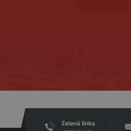
Provider
/
Upl
Meno
Doména
pla
Meno
_ga
1 
Google
me
_gat_gtag_UA_16498929_4
LLC
.belstav.sk
NID
_gid
1
Google
LLC
.belstav.sk
YSC
VISITOR_INFO1_LIVE
Zelená linka