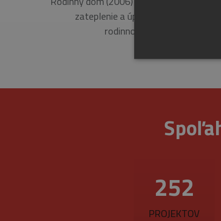
Rodinný dom (2006) Prevedené kompletn
zateplenie a úprava fasády na
rodinnom dome.
Spoľah
Nevyhnutne potrebné súbory 
sa nedá správne používať b
Pr
Meno
D
CookieScriptConsent
351
Co
ww
_GRECAPTCHA
Go
ww
PROJEKTOV