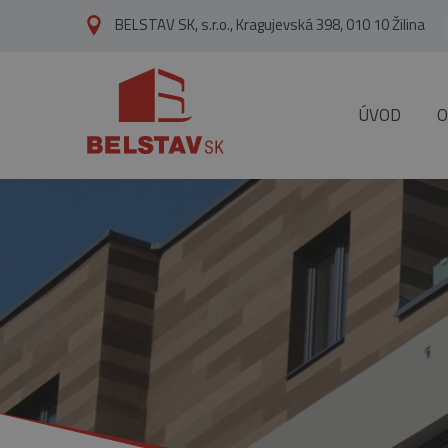
skip to main content
BELSTAV SK, s.r.o., Kragujevská 398, 010 10 Žilina
ÚVOD
O