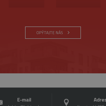
ynutie
Opis
tnosti
Provider
/
Uplynutie
Opis
Doména
platnosti
rok 1
Tento názov súboru cookie je spojený s Google Universal Analytics - čo je vý
siac
bežnejšie používanej analytickej služby spoločnosti Google. Tento súbor cook
.belstav.sk
1 minúta
Tento súbor cookie je súčasťou služby Google Analytic
OPÝTAJTE NÁS
jedinečných používateľov priradením náhodne vygenerovaného čísla ako identi
obmedzenie požiadaviek (miera požiadaviek na obmed
zahrnutá v každej požiadavke na stránku na webe a slúži na výpočet údajov o 
kampaniach pre analytické prehľady webových stránok.
6
Tento súbor cookie nastavuje spoločnosť DoubleClick (
Google LLC
mesiacov
Google), aby pomohla vytvoriť profil vašich záujmov 
.google.com
 deň
Tento súbor cookie nastavuje služba Google Analytics. Ukladá a aktualizuje 
relevantné reklamy na iných webových stránkach.
každú navštívenú stránku a používa sa na počítanie a sledovanie zobrazení st
Cookies
Tento súbor cookie nastavuje služba YouTube na sled
Google LLC
relácie
videí.
.youtube.com
5
Tento súbor cookie nastavuje Youtube, aby sledoval p
Google LLC
mesiacov
pre videá Youtube vložené do webových stránok. Môže t
.youtube.com
4 týždne
webových stránok používa novú alebo starú verziu ro
E-mail
Adre