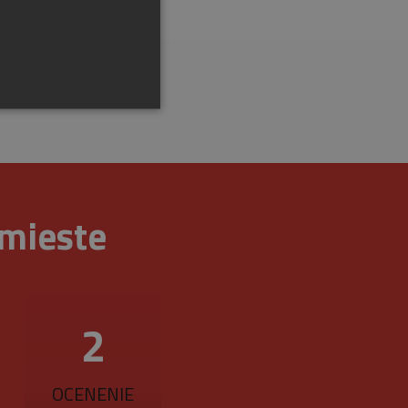
 mieste
ráva účtu. Webová lokalita
na zapamätanie predvolieb
2
é, aby banner cookies
r cookie (_GRECAPTCHA)
OCENENIE