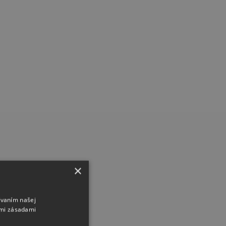
×
ívaním našej
imi zásadami