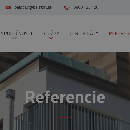
belstav@belstav.sk
0800 125 126
 SPOLOČNOSTI
SLUŽBY
CERTIFIKÁTY
REFEREN
Referencie