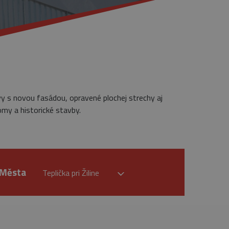
vy s novou fasádou, opravené plochej strechy aj
omy a historické stavby.
Města
Teplička pri Žiline