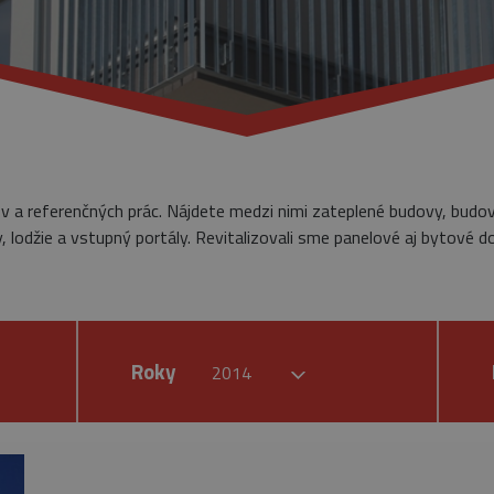
ov a referenčných prác. Nájdete medzi nimi zateplené budovy, budo
 lodžie a vstupný portály. Revitalizovali sme panelové aj bytové d
Roky
2014