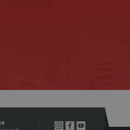
znamná aktualizácia
ie sa používa na odlíšenie
s a používa sa na
fikátora klienta. Je
zenie).
návštevníkoch, reláciách a
ktorú vlastní spoločnosť
a zobrazovať vám
jedinečnú hodnotu pre
ránky.
ovanie zobrazení vložených
referencie používateľov
iež určiť, či návštevník
zhrania Youtube.
sa