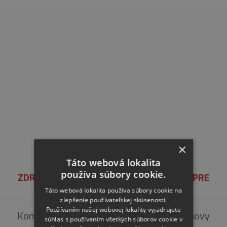
×
Táto webová lokalita
používa súbory cookie.
ZDRAVOTNÉ STREDISKO A UBYTOVANIE PRE
SENIOROV, GALANTA
Táto webová lokalita používa súbory cookie na
zlepšenie používateľskej skúsenosti.
Používaním našej webovej lokality vyjadrujete
Komplexné práce zateplenia fasády a obnovy
súhlas s používaním všetkých súborov cookie v