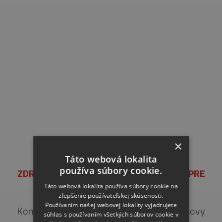
×
Táto webová lokalita
používa súbory cookie.
ZDRAVOTNÉ STREDISKO A UBYTOVANIE PRE
SENIOROV, GALANTA
Táto webová lokalita používa súbory cookie na
zlepšenie používateľskej skúsenosti.
Používaním našej webovej lokality vyjadrujete
Komplexné práce zateplenia fasády a obnovy
súhlas s používaním všetkých súborov cookie v