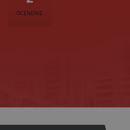
OCENENIE
znamná aktualizácia
ie sa používa na odlíšenie
s a používa sa na
fikátora klienta. Je
zenie).
návštevníkoch, reláciách a
ktorú vlastní spoločnosť
a zobrazovať vám
jedinečnú hodnotu pre
ránky.
ovanie zobrazení vložených
referencie používateľov
iež určiť, či návštevník
zhrania Youtube.