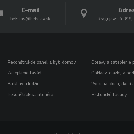
E-mail
Adre
belstav@belstav.sk
Kragujevská 398, 
Rekonštrukcie panel. a byt. domov
Opravy a zateplenie p
Zateplenie fasád
Obklady, dlažby a pod
Balkóny a lodžie
Výmena okien, dverí a
Rekonštrukcia interiéru
Historické fasády