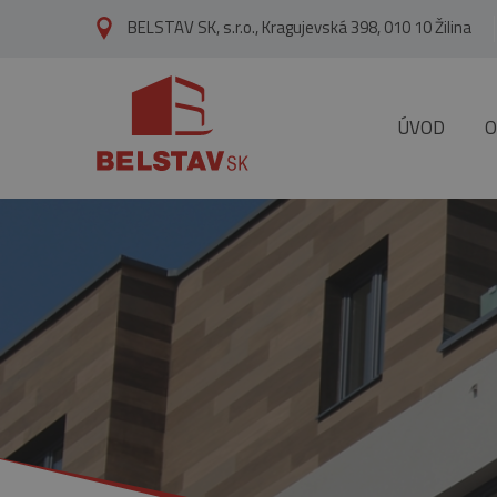
skip to main content
BELSTAV SK, s.r.o., Kragujevská 398, 010 10 Žilina
ÚVOD
O