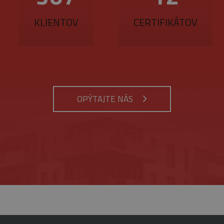
mesiacov
na účely vykonania analýzy rizika.
w.google.com
3 týždne
KLIENTOV
CERTIFIKÁTOV
ynutie
Opis
tnosti
Provider
/
Uplynutie
Opis
Doména
platnosti
rok 1
Tento názov súboru cookie je spojený s Google Universal Analytics - čo je vý
siac
bežnejšie používanej analytickej služby spoločnosti Google. Tento súbor cook
.belstav.sk
1 minúta
Tento súbor cookie je súčasťou služby Google Analytic
jedinečných používateľov priradením náhodne vygenerovaného čísla ako identi
obmedzenie požiadaviek (miera požiadaviek na obmed
zahrnutá v každej požiadavke na stránku na webe a slúži na výpočet údajov o 
OPÝTAJTE NÁS
kampaniach pre analytické prehľady webových stránok.
6
Tento súbor cookie nastavuje spoločnosť DoubleClick (
Google LLC
mesiacov
Google), aby pomohla vytvoriť profil vašich záujmov 
.google.com
 deň
Tento súbor cookie nastavuje služba Google Analytics. Ukladá a aktualizuje 
relevantné reklamy na iných webových stránkach.
každú navštívenú stránku a používa sa na počítanie a sledovanie zobrazení st
Cookies
Tento súbor cookie nastavuje služba YouTube na sled
Google LLC
relácie
videí.
.youtube.com
5
Tento súbor cookie nastavuje Youtube, aby sledoval p
Google LLC
mesiacov
pre videá Youtube vložené do webových stránok. Môže t
.youtube.com
4 týždne
webových stránok používa novú alebo starú verziu ro