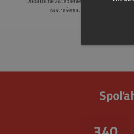
Dodatočné zateplenie bytového domu, zm
zastrešenia, ostatné práce.
Nevyhnutne potrebné súbory 
Spoľah
sa nedá správne používať b
Pr
Meno
D
CookieScriptConsent
Co
ww
377
_GRECAPTCHA
Go