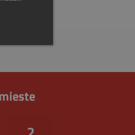
ráva účtu. Webová lokalita
 mieste
na zapamätanie predvolieb
é, aby banner cookies
3
r cookie (_GRECAPTCHA)