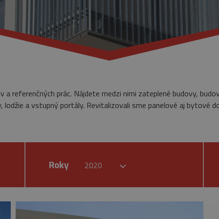
ov a referenčných prác. Nájdete medzi nimi zateplené budovy, budo
 lodžie a vstupný portály. Revitalizovali sme panelové aj bytové d
Roky
2020