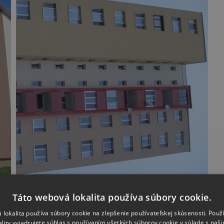
Táto webová lokalita používa súbory cookie.
GORKÉHO 14, PEZINOK
 lokalita používa súbory cookie na zlepšenie používateľskej skúsenosti. Použ
ality vyjadrujete súhlas s používaním všetkých súborov cookie v súlade s naš