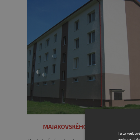
MAJAKOVSKÉHO 29-31, PEZINOK
Táto webová
webovej lok