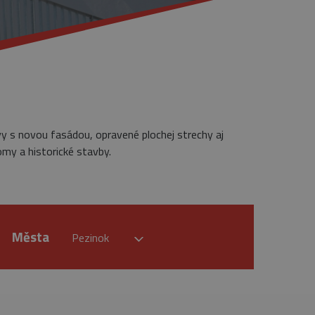
vy s novou fasádou, opravené plochej strechy aj
omy a historické stavby.
Města
Pezinok