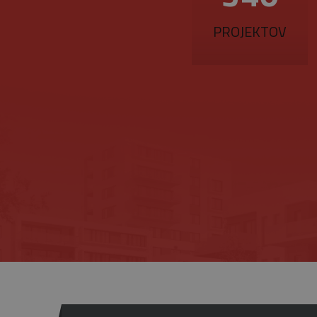
ww
PROJEKTOV
Provider
/
Upl
Meno
Doména
pla
Meno
_ga
1 
Google
me
_gat_gtag_UA_16498929_4
LLC
.belstav.sk
NID
_gid
1
Google
LLC
.belstav.sk
YSC
VISITOR_INFO1_LIVE