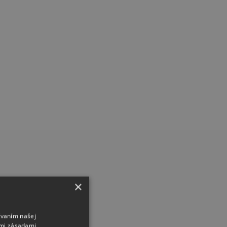
×
ívaním našej
imi zásadami