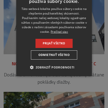
používa súbory cookie.
Táto webová lokalita používa súbory cookie na
zlepšenie používateľskej skúsenosti.
Používaním našej webovej lokality vyjadrujete
súhlas s používaním všetkých súborov cookie v
súlade s našimi zásadami používania súborov
cookie.
Prečítať viac
PRIJAŤ VŠETKO
ODMIETNUŤ VŠETKO
NOVÁ CVERNOVKA RESIDENCE, OBJEKT C
ZOBRAZIŤ PODROBNOSTI
Dodávka a montáž hydroizolačnej stierky vrátane
NEVYHNUTNE
pokládky dlažby.
ANALYTICKÉ
MARKETINGOVÉ