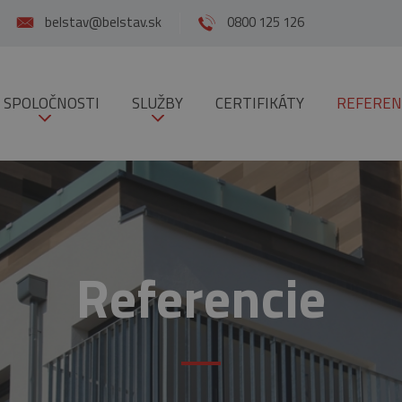
belstav@belstav.sk
0800 125 126
 SPOLOČNOSTI
SLUŽBY
CERTIFIKÁTY
REFEREN
Referencie