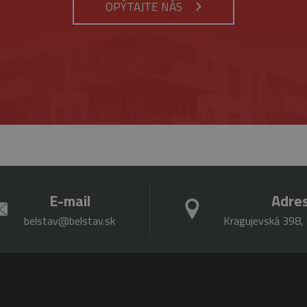
OPÝTAJTE NÁS
E-mail
Adre
belstav@belstav.sk
Kragujevská 398, 