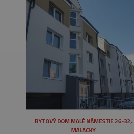
BYTOVÝ DOM MALÉ NÁMESTIE 26-32,
MALACKY