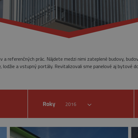
ov a referenčných prác. Nájdete medzi nimi zateplené budovy, budo
 lodžie a vstupný portály. Revitalizovali sme panelové aj bytové d
Roky
2016