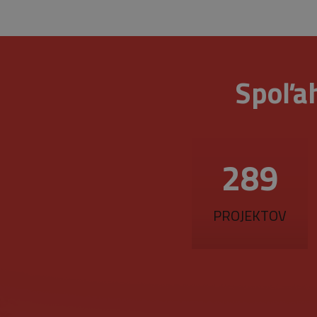
Meno
Doména
pla
Meno
_ga
1 
Google
me
_gat_gtag_UA_16498929_4
LLC
.belstav.sk
NID
Spoľah
_gid
1
Google
LLC
.belstav.sk
YSC
VISITOR_INFO1_LIVE
377
PROJEKTOV