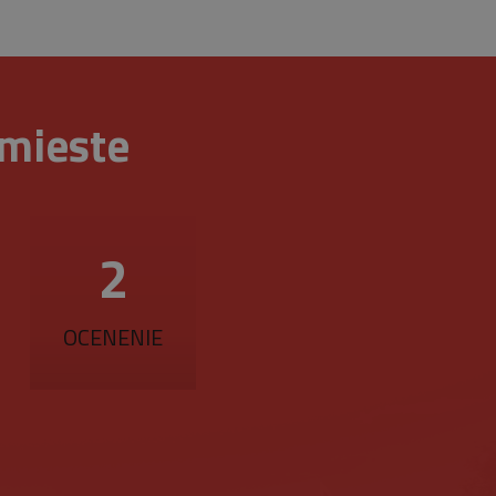
znamná aktualizácia
ie sa používa na odlíšenie
s a používa sa na
fikátora klienta. Je
zenie).
návštevníkoch, reláciách a
ktorú vlastní spoločnosť
 mieste
a zobrazovať vám
jedinečnú hodnotu pre
ránky.
ovanie zobrazení vložených
referencie používateľov
iež určiť, či návštevník
3
zhrania Youtube.
OCENENIE