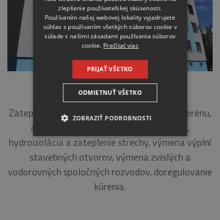
zlepšenie používateľskej skúsenosti.
Používaním našej webovej lokality vyjadrujete
súhlas s používaním všetkých súborov cookie v
súlade s našimi zásadami používania súborov
cookie.
Prečítať viac
PRIJAŤ VŠETKO
MALOVANÉHO 1-3, MALACKY
ODMIETNUŤ VŠETKO
Zateplenie obvodového plášťa a stropu suterénu,
ZOBRAZIŤ PODROBNOSTI
odstránenie systémovej poruchy lodžií,
hydroizolácia a zateplenie strechy, výmena výplní
NEVYHNUTNE
stavebných otvorov, výmena zvislých a
ANALYTICKÉ
vodorovných spoločných rozvodov, doregulovanie
kúrenia.
MARKETINGOVÉ