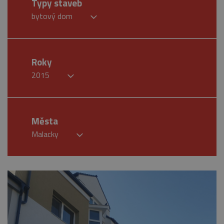
Typy staveb
bytový dom
Roky
2015
Města
Malacky