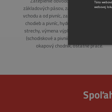
Zateplenie obvodového plášťa a časti
Táto webová
základových pásov, zateplenie bočných sti
webovej lok
vchodu a od pivníc, zateplenie stropu vcho
chodieb a pivníc, hydroizolácia a zateplen
strechy, výmena výplní stavebných otvor
(schodiskové a pivničné okná), bleskozvod
okapový chodník, ostatné práce.
Nevyhnutne potrebné súbory 
sa nedá správne používať b
Spoľah
Pr
Meno
D
CookieScriptConsent
Co
ww