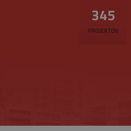
_GRECAPTCHA
Go
377
ww
PROJEKTOV
Provider
/
Upl
Meno
Doména
pla
Meno
_ga
1 
Google
me
_gat_gtag_UA_16498929_4
LLC
.belstav.sk
NID
_gid
1
Google
LLC
.belstav.sk
YSC
VISITOR_INFO1_LIVE