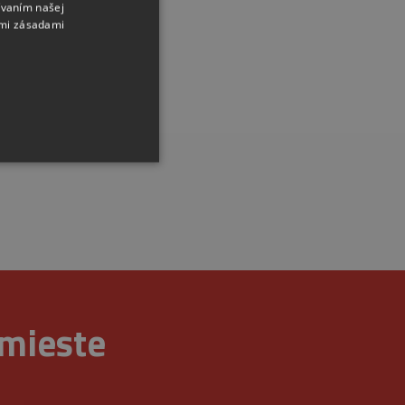
ívaním našej
imi zásadami
ráva účtu. Webová lokalita
 mieste
na zapamätanie predvolieb
é, aby banner cookies