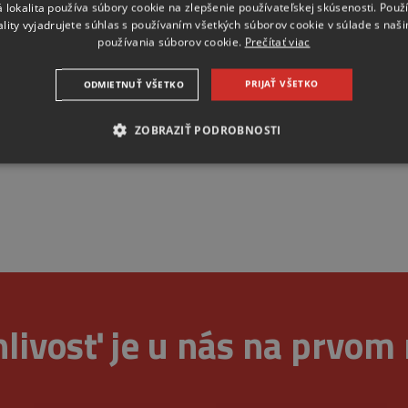
 lokalita používa súbory cookie na zlepšenie používateľskej skúsenosti. Použ
en
ality vyjadrujete súhlas s používaním všetkých súborov cookie v súlade s naš
používania súborov cookie.
Prečítať viac
du,
ie
PRIJAŤ VŠETKO
ODMIETNUŤ VŠETKO
ov
ZOBRAZIŤ PODROBNOSTI
,
NEVYHNUTNE
ANALYTICKÉ
MARKETINGOVÉ
Nevyhnutne
Analytické
Marketingové
cookie umožňujú základné funkcie webovej lokality, ako prihlásenie používateľa a sp
ez nevyhnutne potrebných súborov cookie.
livosť je u nás na prvom
ovider
/
Uplynutie
Opis
oména
platnosti
4 týždne
Tento súbor cookie používa služba Cookie-Script.com 
okieScript
2 dni
súhlasu so súbormi cookie návštevníkov. Je nevyhnutn
w.belstav.sk
Cookie-Script.com fungoval správne.