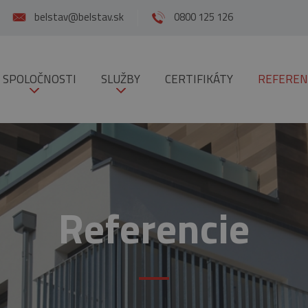
belstav@belstav.sk
0800 125 126
 SPOLOČNOSTI
SLUŽBY
CERTIFIKÁTY
REFEREN
Referencie