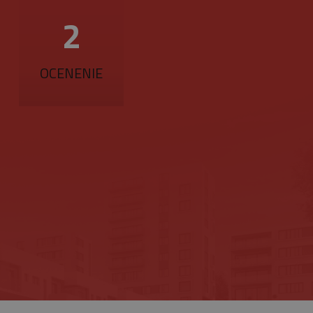
r cookie (_GRECAPTCHA)
3
OCENENIE
znamná aktualizácia
ie sa používa na odlíšenie
s a používa sa na
fikátora klienta. Je
zenie).
návštevníkoch, reláciách a
ktorú vlastní spoločnosť
a zobrazovať vám
jedinečnú hodnotu pre
ránky.
ovanie zobrazení vložených
referencie používateľov
iež určiť, či návštevník
zhrania Youtube.