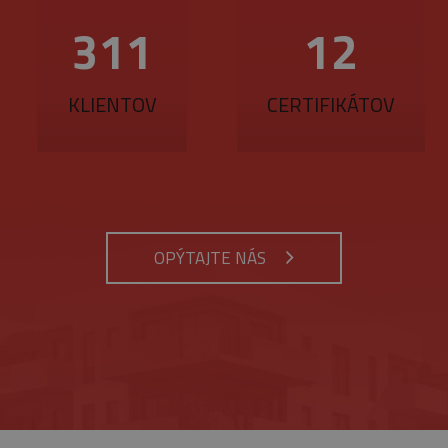
5
Google reCAPTCHA nastaví pri vykonaní potrebný súbo
ogle LLC
340
14
mesiacov
na účely vykonania analýzy rizika.
w.google.com
3 týždne
KLIENTOV
CERTIFIKÁTOV
ynutie
Opis
tnosti
Provider
/
Uplynutie
Opis
Doména
platnosti
rok 1
Tento názov súboru cookie je spojený s Google Universal Analytics - čo je vý
siac
bežnejšie používanej analytickej služby spoločnosti Google. Tento súbor cook
.belstav.sk
1 minúta
Tento súbor cookie je súčasťou služby Google Analytic
jedinečných používateľov priradením náhodne vygenerovaného čísla ako identi
obmedzenie požiadaviek (miera požiadaviek na obmed
zahrnutá v každej požiadavke na stránku na webe a slúži na výpočet údajov o 
kampaniach pre analytické prehľady webových stránok.
6
Tento súbor cookie nastavuje spoločnosť DoubleClick (
Google LLC
mesiacov
Google), aby pomohla vytvoriť profil vašich záujmov 
.google.com
OPÝTAJTE NÁS
 deň
Tento súbor cookie nastavuje služba Google Analytics. Ukladá a aktualizuje 
relevantné reklamy na iných webových stránkach.
každú navštívenú stránku a používa sa na počítanie a sledovanie zobrazení st
Cookies
Tento súbor cookie nastavuje služba YouTube na sled
Google LLC
relácie
videí.
.youtube.com
5
Tento súbor cookie nastavuje Youtube, aby sledoval p
Google LLC
mesiacov
pre videá Youtube vložené do webových stránok. Môže t
.youtube.com
4 týždne
webových stránok používa novú alebo starú verziu ro