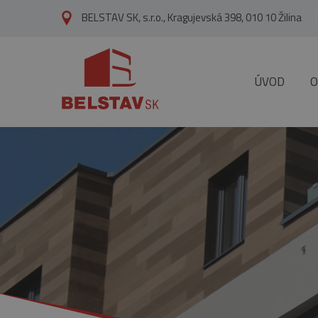
skip to main content
BELSTAV SK, s.r.o., Kragujevská 398, 010 10 Žilina
ÚVOD
O