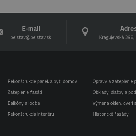
E-mail
Adre
belstav@belstav.sk
Kragujevská 398, 
Rekonštrukcie panel. a byt. domov
Opravy a zateplenie p
Zateplenie fasád
Obklady, dlažby a pod
Balkóny a lodžie
Výmena okien, dverí a
Rekonštrukcia interiéru
Historické fasády