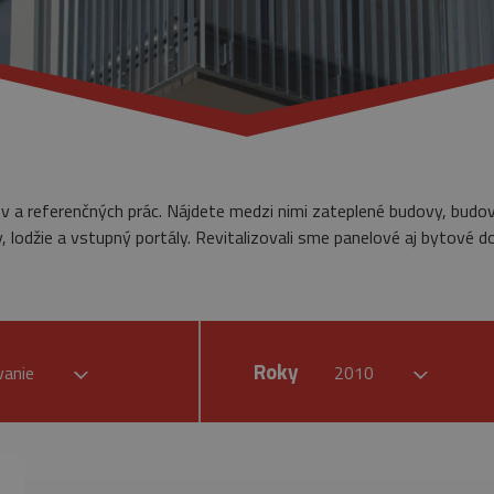
ov a referenčných prác. Nájdete medzi nimi zateplené budovy, budo
 lodžie a vstupný portály. Revitalizovali sme panelové aj bytové d
Roky
vanie
2010