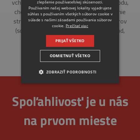
vchodu a od pivníc, zateplenie stropu vchodu,
zlepšenie používateľskej skúsenosti.
Používaním našej webovej lokality vyjadrujete
chodieb a pivníc, hydroizolácia a zateplenie
súhlas s používaním všetkých súborov cookie v
strechy, výmena výplní stavebných otvorov
súlade s našimi zásadami používania súborov
cookie.
Prečítať viac
(schodiskové a pivničné okná), bleskozvod,
okapový chodník, ostatné práce.
PRIJAŤ VŠETKO
ODMIETNUŤ VŠETKO
ZOBRAZIŤ PODROBNOSTI
NEVYHNUTNE
Spoľahlivosť je u nás
ANALYTICKÉ
na prvom mieste
MARKETINGOVÉ