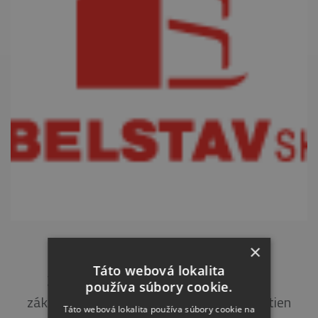
HOLLÉHO 198/45, RAJEC
×
Táto webová lokalita
Zateplenie obvodového plášťa a časti
používa súbory cookie.
základových pásov, zateplenie bočných stien
Táto webová lokalita používa súbory cookie na