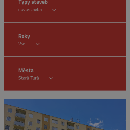
Typy staveb
novostavba
Roky
Vše
Města
Stará Turá