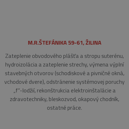
M.R.ŠTEFÁNIKA 59-61, ŽILINA
Zateplenie obvodového plášťa a stropu suterénu,
hydroizolácia a zateplenie strechy, výmena výplní
stavebných otvorov (schodiskové a pivničné okná,
vchodové dvere), odstránenie systémovej poruchy
„f“-lodžií, rekonštrukcia elektroinštalácie a
zdravotechniky, bleskozvod, okapový chodník,
ostatné práce.