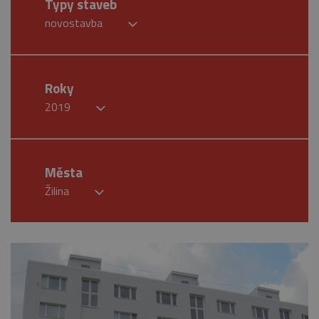
Typy staveb
novostavba
Roky
2019
Města
Žilina