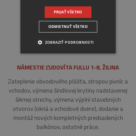
PRIJAŤ VŠETKO
ODMIETNUŤ VŠETKO
ZOBRAZIŤ PODROBNOSTI
NEVYHNUTNE
NÁMESTIE ĽUDOVÍTA FULLU 1-8, ŽILINA
ANALYTICKÉ
Zateplenie obvodového plášťa, stropov pivníc a
MARKETINGOVÉ
vchodov, výmena šindlovej krytiny nadstavenej
šikmej strechy, výmena výplní stavebných
otvorov (okná a vchodové dvere), dodanie a
Nevyhnutne
Analytické
montáž nových kompletných predsadených
Marketingové
balkónov, ostatné práce.
Nevyhnutne potrebné súbory cookie umožňujú