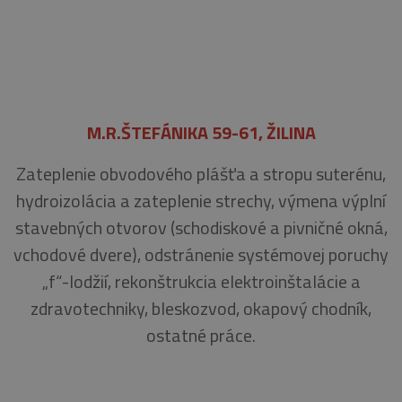
M.R.ŠTEFÁNIKA 59-61, ŽILINA
Zateplenie obvodového plášťa a stropu suterénu,
hydroizolácia a zateplenie strechy, výmena výplní
stavebných otvorov (schodiskové a pivničné okná,
vchodové dvere), odstránenie systémovej poruchy
„f“-lodžií, rekonštrukcia elektroinštalácie a
zdravotechniky, bleskozvod, okapový chodník,
ostatné práce.