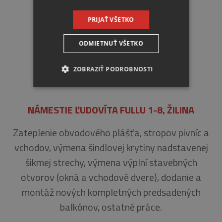
PRIJAŤ VŠETKO
ODMIETNUŤ VŠETKO
ZOBRAZIŤ PODROBNOSTI
NEVYHNUTNE
NÁMESTIE ĽUDOVÍTA FULLU 1-8, ŽILINA
ANALYTICKÉ
Zateplenie obvodového plášťa, stropov pivníc a
MARKETINGOVÉ
vchodov, výmena šindlovej krytiny nadstavenej
šikmej strechy, výmena výplní stavebných
otvorov (okná a vchodové dvere), dodanie a
Nevyhnutne
Analytické
montáž nových kompletných predsadených
Marketingové
balkónov, ostatné práce.
Nevyhnutne potrebné súbory cookie umožňujú