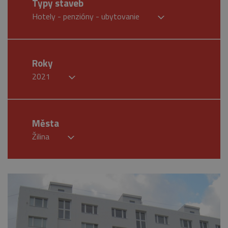
Typy staveb
Hotely - penzióny - ubytovanie
Roky
2021
Města
Žilina