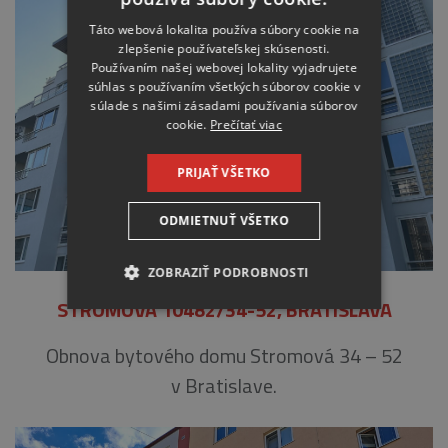
Táto webová lokalita používa súbory cookie na
zlepšenie používateľskej skúsenosti.
Používaním našej webovej lokality vyjadrujete
súhlas s používaním všetkých súborov cookie v
súlade s našimi zásadami používania súborov
cookie.
Prečítať viac
PRIJAŤ VŠETKO
ODMIETNUŤ VŠETKO
ZOBRAZIŤ PODROBNOSTI
STROMOVÁ 10482/34-52, BRATISLAVA
NEVYHNUTNE
Obnova bytového domu Stromová 34 – 52
ANALYTICKÉ
v Bratislave.
MARKETINGOVÉ