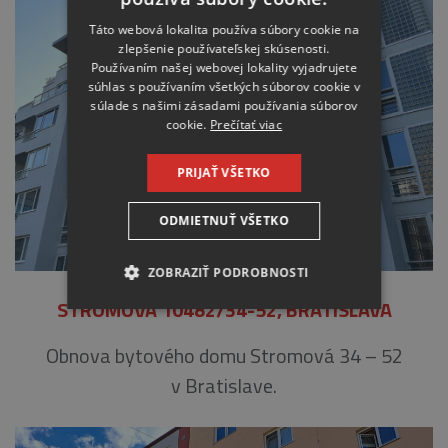
Táto webová lokalita používa súbory cookie na
zlepšenie používateľskej skúsenosti.
Používaním našej webovej lokality vyjadrujete
súhlas s používaním všetkých súborov cookie v
súlade s našimi zásadami používania súborov
cookie.
Prečítať viac
PRIJAŤ VŠETKO
ODMIETNUŤ VŠETKO
ZOBRAZIŤ PODROBNOSTI
STROMOVÁ 10482/34-52, BRATISLAVA
NEVYHNUTNE
Obnova bytového domu Stromová 34 – 52
ANALYTICKÉ
v Bratislave.
MARKETINGOVÉ