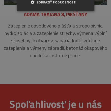
ZOBRAZIŤ PODROBNOSTI
ADAMA TRAJANA 8, PIEŠŤANY
NEVYHNUTNE
Zateplenie obvodového plášťa a stropu pivníc,
ANALYTICKÉ
hydroizolácia a zateplenie strechy, výmena výplní
MARKETINGOVÉ
stavebných otvorov, sanácia lodžií vrátane
zateplenia a výmeny zábradlí, betonáž okapového
chodníka, ostatné práce.
Nevyhnutne
Analytické
Marketingové
Nevyhnutne potrebné súbory cookie umožňujú
základné funkcie webovej lokality, ako
prihlásenie používateľa a správa účtu. Webová
lokalita sa nedá správne používať bez
nevyhnutne potrebných súborov cookie.
Spoľahlivosť je u nás
Provider
/
Uplynutie
Meno
Opis
Doména
platnosti
CookieScriptConsent
4 týždne
Tento s
CookieScript