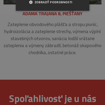
ZOBRAZIŤ PODROBNOSTI
ADAMA TRAJANA 8, PIEŠŤANY
NEVYHNUTNE
Zateplenie obvodového plášťa a stropu pivníc,
ANALYTICKÉ
hydroizolácia a zateplenie strechy, výmena výplní
MARKETINGOVÉ
stavebných otvorov, sanácia lodžií vrátane
zateplenia a výmeny zábradlí, betonáž okapového
chodníka, ostatné práce.
Nevyhnutne
Analytické
Marketingové
Nevyhnutne potrebné súbory cookie umožňujú
základné funkcie webovej lokality, ako
prihlásenie používateľa a správa účtu. Webová
lokalita sa nedá správne používať bez
nevyhnutne potrebných súborov cookie.
Spoľahlivosť je u nás
Provider
/
Uplynutie
Meno
Opis
Doména
platnosti
CookieScriptConsent
4 týždne
Tento s
CookieScript