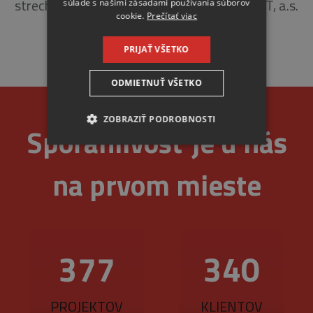
strechy rekonštruovanej budovy pre KONSIT, a.s.
súlade s našimi zásadami používania súborov
cookie.
Prečítať viac
PRIJAŤ VŠETKO
ODMIETNUŤ VŠETKO
ZOBRAZIŤ PODROBNOSTI
Spoľahlivosť je u nás
NEVYHNUTNE
na prvom mieste
ANALYTICKÉ
MARKETINGOVÉ
377
340
Nevyhnutne
Analytické
PROJEKTOV
KLIENTOV
Marketingové