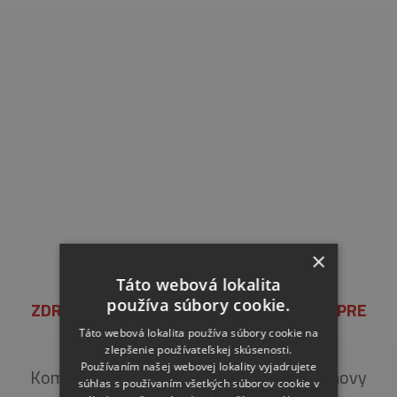
×
Táto webová lokalita
používa súbory cookie.
ZDRAVOTNÉ STREDISKO A UBYTOVANIE PRE
SENIOROV, GALANTA
Táto webová lokalita používa súbory cookie na
zlepšenie používateľskej skúsenosti.
Používaním našej webovej lokality vyjadrujete
Komplexné práce zateplenia fasády a obnovy
súhlas s používaním všetkých súborov cookie v