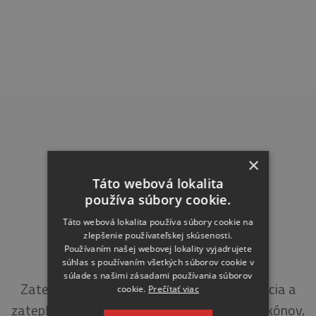
×
Táto webová lokalita
používa súbory cookie.
Táto webová lokalita používa súbory cookie na
zlepšenie používateľskej skúsenosti.
Používaním našej webovej lokality vyjadrujete
LIPOVÁ 873, KYSUCKÉ NOVÉ MESTO
súhlas s používaním všetkých súborov cookie v
súlade s našimi zásadami používania súborov
Zateplenie obvodového plášťa, hydroizolácia a
cookie.
Prečítať viac
zateplenie strechy, sanácia a zateplenie balkónov,