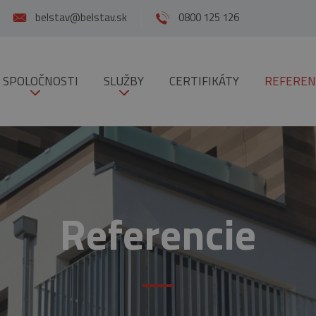
belstav@belstav.sk
0800 125 126
 SPOLOČNOSTI
SLUŽBY
CERTIFIKÁTY
REFEREN
Referencie