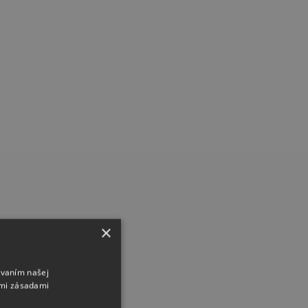
×
ívaním našej
imi zásadami