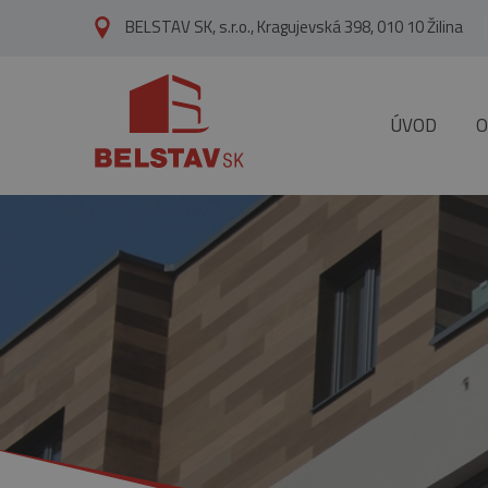
skip to main content
BELSTAV SK, s.r.o., Kragujevská 398, 010 10 Žilina
ÚVOD
O