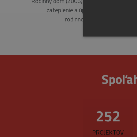
Rodinný dom (2006) Prevedené kompletn
zateplenie a úprava fasády na
rodinnom dome.
Spoľah
Nevyhnutne potrebné súbory 
sa nedá správne používať b
Pr
Meno
D
CookieScriptConsent
361
Co
ww
_GRECAPTCHA
Go
ww
PROJEKTOV