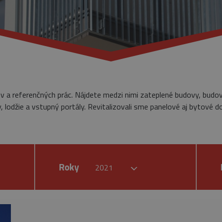
ov a referenčných prác. Nájdete medzi nimi zateplené budovy, budo
 lodžie a vstupný portály. Revitalizovali sme panelové aj bytové d
Roky
2021