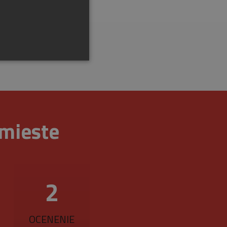
 mieste
ráva účtu. Webová lokalita
na zapamätanie predvolieb
2
é, aby banner cookies
r cookie (_GRECAPTCHA)
OCENENIE