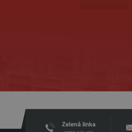
Provider
/
Upl
Meno
Doména
pla
Meno
_ga
1 
Google
me
_gat_gtag_UA_16498929_4
LLC
.belstav.sk
NID
_gid
1
Google
LLC
.belstav.sk
YSC
VISITOR_INFO1_LIVE
Zelená linka