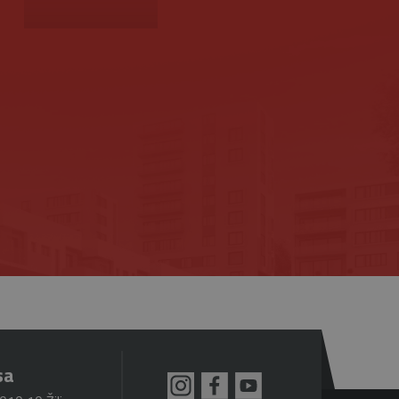
znamná aktualizácia
ie sa používa na odlíšenie
s a používa sa na
fikátora klienta. Je
zenie).
návštevníkoch, reláciách a
ktorú vlastní spoločnosť
a zobrazovať vám
jedinečnú hodnotu pre
ránky.
ovanie zobrazení vložených
referencie používateľov
iež určiť, či návštevník
zhrania Youtube.
sa