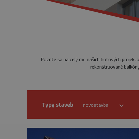
Pozrite sa na celý rad našich hotových projekt
rekonštruované balkóny,
Typy staveb
novostavba