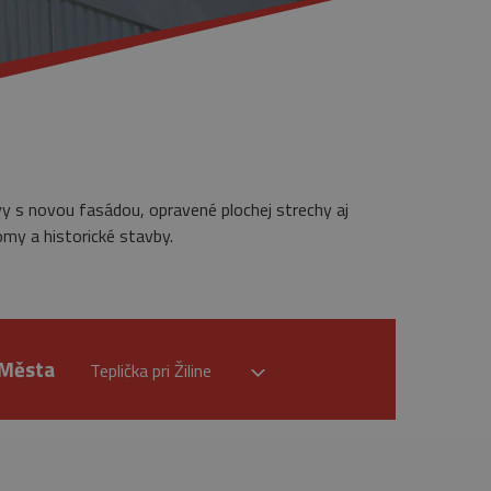
vy s novou fasádou, opravené plochej strechy aj
omy a historické stavby.
Města
Teplička pri Žiline