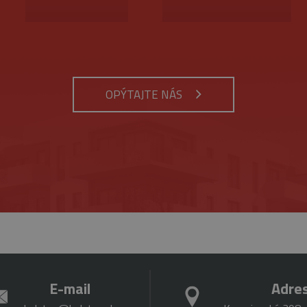
ynutie
Opis
tnosti
Provider
/
Uplynutie
Opis
Doména
platnosti
rok 1
Tento názov súboru cookie je spojený s Google Universal Analytics - čo je vý
siac
bežnejšie používanej analytickej služby spoločnosti Google. Tento súbor cook
.belstav.sk
1 minúta
Tento súbor cookie je súčasťou služby Google Analytic
OPÝTAJTE NÁS
jedinečných používateľov priradením náhodne vygenerovaného čísla ako identi
obmedzenie požiadaviek (miera požiadaviek na obmed
zahrnutá v každej požiadavke na stránku na webe a slúži na výpočet údajov o 
kampaniach pre analytické prehľady webových stránok.
6
Tento súbor cookie nastavuje spoločnosť DoubleClick (
Google LLC
mesiacov
Google), aby pomohla vytvoriť profil vašich záujmov 
.google.com
 deň
Tento súbor cookie nastavuje služba Google Analytics. Ukladá a aktualizuje 
relevantné reklamy na iných webových stránkach.
každú navštívenú stránku a používa sa na počítanie a sledovanie zobrazení st
Cookies
Tento súbor cookie nastavuje služba YouTube na sled
Google LLC
relácie
videí.
.youtube.com
5
Tento súbor cookie nastavuje Youtube, aby sledoval p
Google LLC
mesiacov
pre videá Youtube vložené do webových stránok. Môže t
.youtube.com
4 týždne
webových stránok používa novú alebo starú verziu ro
E-mail
Adre