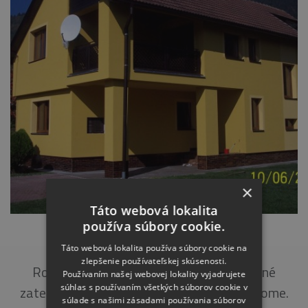
×
Táto webová lokalita
používa súbory cookie.
TEPLIČKA PRI ŽILINE
Táto webová lokalita používa súbory cookie na
zlepšenie používateľskej skúsenosti.
Rodinný dom (2006) Prevedené kompletné
Používaním našej webovej lokality vyjadrujete
súhlas s používaním všetkých súborov cookie v
zateplenie a úprava fasády na rodinnom dome.
súlade s našimi zásadami používania súborov