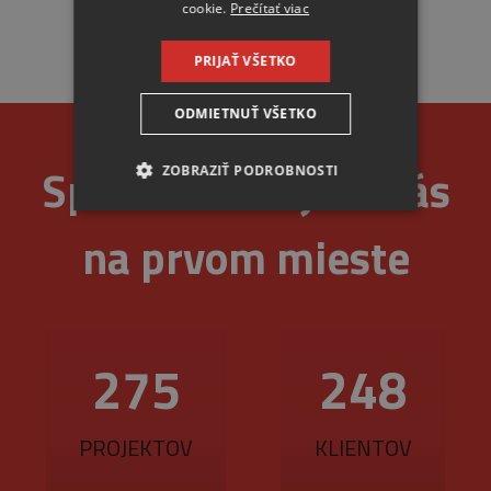
cookie.
Prečítať viac
PRIJAŤ VŠETKO
ODMIETNUŤ VŠETKO
Spoľahlivosť je u nás
ZOBRAZIŤ PODROBNOSTI
NEVYHNUTNE
na prvom mieste
ANALYTICKÉ
MARKETINGOVÉ
289
261
Nevyhnutne
Analytické
PROJEKTOV
KLIENTOV
Marketingové