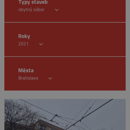
Typy staveb
obytný súbor
Roky
2021
Města
Bratislava