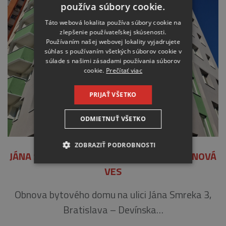
používa súbory cookie.
Táto webová lokalita používa súbory cookie na
zlepšenie používateľskej skúsenosti.
Používaním našej webovej lokality vyjadrujete
súhlas s používaním všetkých súborov cookie v
súlade s našimi zásadami používania súborov
cookie.
Prečítať viac
PRIJAŤ VŠETKO
ODMIETNUŤ VŠETKO
ZOBRAZIŤ PODROBNOSTI
JÁNA SMREKA 3, BRATISLAVA – DEVÍNSKA NOVÁ
NEVYHNUTNE
VES
Obnova bytového domu na ulici Jána Smreka 3,
ANALYTICKÉ
Bratislava – Devínska…
MARKETINGOVÉ