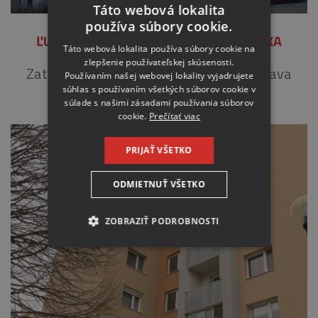
Táto webová lokalita
používa súbory cookie.
ĽUBOVNIANSKA 16-18, BA – PETRŽALKA
Táto webová lokalita používa súbory cookie na
zlepšenie používateľskej skúsenosti.
Zateplenie fasády. Zateplenie loggií a úprava
Používaním našej webovej lokality vyjadrujete
súhlas s používaním všetkých súborov cookie v
zábradlí. Výmena podláh loggií.
súlade s našimi zásadami používania súborov
cookie.
Prečítať viac
PRIJAŤ VŠETKO
ODMIETNUŤ VŠETKO
ZOBRAZIŤ PODROBNOSTI
NEVYHNUTNE
ANALYTICKÉ