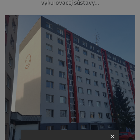
vykurovacej sústavy…
×