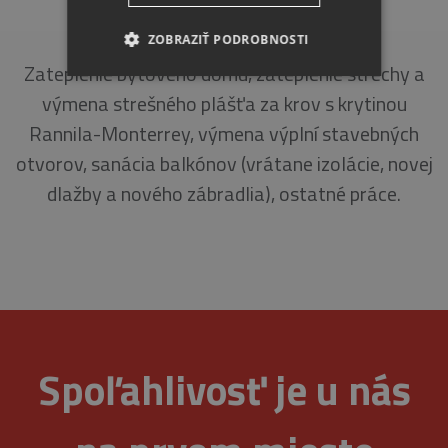
NÁDRAŽNÁ 69-71, ŠENKVICE
ZOBRAZIŤ PODROBNOSTI
Zateplenie bytového domu, zateplenie strechy a
NEVYHNUTNE
výmena strešného plášťa za krov s krytinou
Rannila-Monterrey, výmena výplní stavebných
ANALYTICKÉ
otvorov, sanácia balkónov (vrátane izolácie, novej
MARKETINGOVÉ
dlažby a nového zábradlia), ostatné práce.
Nevyhnutne
Analytické
Marketingové
Nevyhnutne potrebné súbory cookie umožňujú
základné funkcie webovej lokality, ako
Spoľahlivosť je u nás
prihlásenie používateľa a správa účtu. Webová
lokalita sa nedá správne používať bez
nevyhnutne potrebných súborov cookie.
Provider
/
Uplynutie
Meno
Opis
Doména
platnosti