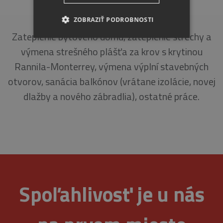
NÁDRAŽNÁ 69-71, ŠENKVICE
ZOBRAZIŤ PODROBNOSTI
Zateplenie bytového domu, zateplenie strechy a
NEVYHNUTNE
výmena strešného plášťa za krov s krytinou
Rannila-Monterrey, výmena výplní stavebných
ANALYTICKÉ
otvorov, sanácia balkónov (vrátane izolácie, novej
MARKETINGOVÉ
dlažby a nového zábradlia), ostatné práce.
Nevyhnutne
Analytické
Marketingové
Nevyhnutne potrebné súbory cookie umožňujú
základné funkcie webovej lokality, ako
Spoľahlivosť je u nás
prihlásenie používateľa a správa účtu. Webová
lokalita sa nedá správne používať bez
nevyhnutne potrebných súborov cookie.
Provider
/
Uplynutie
Meno
Opis
Doména
platnosti