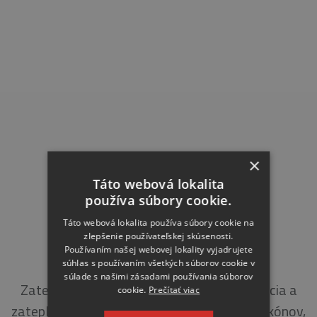
×
Táto webová lokalita
používa súbory cookie.
Táto webová lokalita používa súbory cookie na
zlepšenie používateľskej skúsenosti.
Používaním našej webovej lokality vyjadrujete
LIPOVÁ 873, KYSUCKÉ NOVÉ MESTO
súhlas s používaním všetkých súborov cookie v
súlade s našimi zásadami používania súborov
Zateplenie obvodového plášťa, hydroizolácia a
cookie.
Prečítať viac
zateplenie strechy, sanácia a zateplenie balkónov,