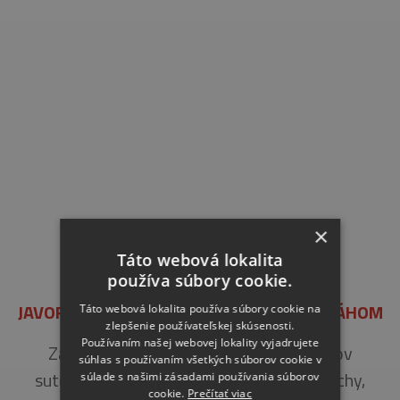
×
Táto webová lokalita
používa súbory cookie.
JAVORINSKÁ 401/11, NOVÉ MESTO NAD VÁHOM
Táto webová lokalita používa súbory cookie na
zlepšenie používateľskej skúsenosti.
Používaním našej webovej lokality vyjadrujete
Zateplenie obvodového plášťa a stropov
súhlas s používaním všetkých súborov cookie v
suterénu, hydroizolácia a zateplenie strechy,
súlade s našimi zásadami používania súborov
cookie.
Prečítať viac